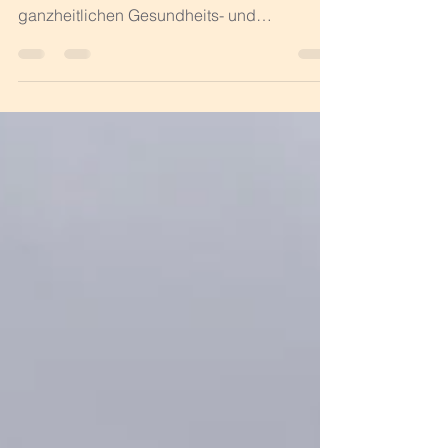
sondern ein zentraler Bestandteil eines
ganzheitlichen Gesundheits- und
Bewegungsbewusstseins. Besonders das
Training mit dem eigenen Körpergewicht –
oft als „Bodyweight Training“ bezeichnet –
hat in den letzten Jahren wieder an
Bedeutung gewonnen. Es vereint
Einfachheit, Effektivität und Funktionalität
und kommt ohne Geräte oder komplexe
Infrastruktur aus. Ein guter Grund, dieses
Trainingsformat genauer unter die Lupe zu
nehmen. Waru