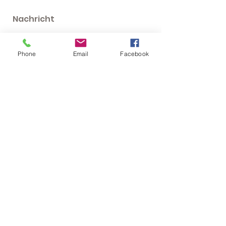
Phone
Email
Facebook
Send
Follow us for more updates.
Cuore - Follow-it!
Verweis: die Wortmarke Spiraldynamik ist
rechtlich geschützt!