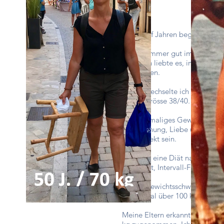
Mit Zwölf Jahren begann ich d
Ich war immer gut im Turnen, w
Boy". Ich liebte es, im Wald 
anzutreffen.
Mit 14 wechselte ich die Schul
Kleidergrösse 38/40. Wenn ich 
Mein damaliges Gewicht war per
Anerkennung, Liebe und Aufmer
und perfekt sein.
Es folgte eine Diät nach der a
Glyx-Diät, Intervall-Fasten, Dr.
Meine Gewichtsschwankungen w
ersten Mal über 100 kg an; da 
Meine Eltern erkannten mich k