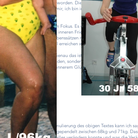
er sind zu Gewohnheiten geworden. Diese müssen wir verlernen und
in ich viel zufriedener mit mir, ich bin im Prozess, diese Muster au
worden, es ist nicht mehr im Fokus. Es wird sich anpassen an mein
 mit 50 Jahren endlich zu einem inneren Frieden mit mir zu kommen
hen und destruktiven Glaubenssätzen niedergelegt zu haben. Ich bin
und bis in 3 Jahren mein Ziel erreichen werde.
 Weg früher eingeschlagen. Genau das ist meine Motivation: ich möc
glichen Kampf zu verschwenden, sondern so früh wie möglich den K
ge zu gelangen, und somit zu innerem Glück und Ausgeglichenheit.
orden. 4 Jahre nach der Formulierung des obigen Textes kann ich sa
!" Mein Gewicht hat sich eingependelt zwischen 68kg und 71kg. Das 
 der Weg dort hin und was ich alles verändern konnte und was die Ver