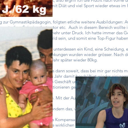
kt, dass mir der Sport hilft, also ergriff ich die Flucht nach vorn
ine Gewichtsschwankungen mit Diät und viel Sport wieder etwas im
g zur Gymnastikpädagogin, folgten etliche weitere Ausbildungen: 
ungsstudien, Spinning-Instructor etc. Auch in diesem Bereich wollte i
ich aber sehr rasch noch viel mehr unter Druck. Ich hatte immer das Gef
tnesscenters müsste ich Vorbild sein, und somit eine Top-Figur haben
m immer mehr zu. Ich hatte unterdessen ein Kind, eine Scheidung, 
mir. Auch die Gewichtsschwankungen wurden wieder grösser. Nach d
re später wieder 58kg, ein Jahr später wieder 80kg.
hen Zusammenbrüchen kam es dann soweit, dass bei mir gar nichts me
r enorm. Ich war ein halbes Jahr damit beschäftigt wieder einigerm
eistern. Ich verkaufte mein Geschäft und fing danach wieder ganz v
er mich und meine Art zu funktionieren gelernt, aber noch nicht ganz
te.
gen Psychologie zu studieren. Mit der Ausbildung zur psychologisch
nsthema angehen.
s Gewicht das Problem ist, sondern das, wofür das Gewicht steht.
nen guten Grund. Es dient als Kompensation, für das, was man ander
herauszufinden, was unsere wirklichen Bedürfnisse sind und wie wir