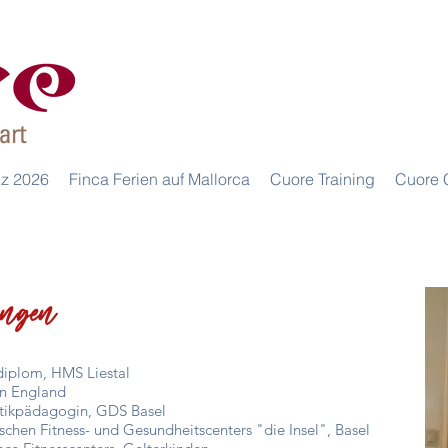
iz 2026
Finca Ferien auf Mallorca
Cuore Training
Cuore 
ngen
diplom, HMS Liestal
n England
tikpädagogin, GDS Basel
chen Fitness- und Gesundheitscenters "die Insel", Basel