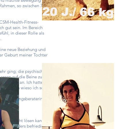
e und machte Bewegung zu
 Rahmen, so zwischen 70-80
ACSM-Health-Fitness-
ch gut sein. Im Bereich
ühl, in dieser Rolle als
.
eine neue Beziehung und
er Geburt meiner Tochter
hr ging; die psychische
assen auf die Beine zu
on vorne an. Ich hatte in
 verstanden wieso ich so
en Ernährungsberaterin
s noch nicht lösen kann.
 diese anders befriedigen