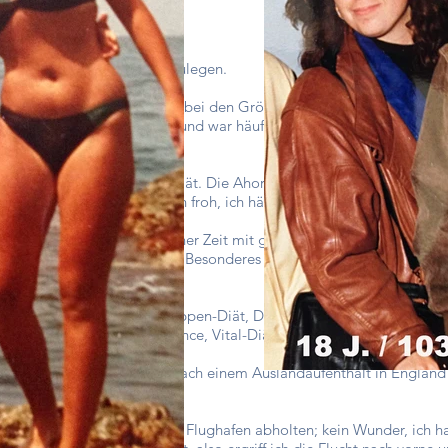
as erste Mal an Gewicht zuzulegen.
ar stämmig, kräftig, fit und bei den Grössten der Klasse. Man könnt
mit den Jungs herumzutoben und war häufig mit meiner Latzhose und
e und begann meine erste Diät. Die Ahorn-Sirup-Diät. Ich war 171 gr
heute zurückschaue wäre ich froh, ich hätte niemals mit Diäten ang
fekt, nur sah ich das zu jener Zeit mit ganz anderen Augen. Ich war
ksamkeit; ich wollte etwas Besonderes sein. Also musste meine Figu
nderen: Ananas-Diät, Kohlsuppen-Diät, Dr. Atkinson, Dr. Haas, Low-C
 Strunz-Diät, Metabolic-Balance, Vital-Diät etc.
urden immer extremer. Nach einem Auslandaufenthalt in England
war ich 18.
aum wieder, als sie mich am Flughafen abholten; kein Wunder, ich h