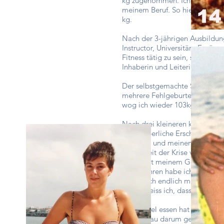
kg zugenommen. Ich hatte bemer
meinem Beruf. So hielt ich me
kg.
Nach der 3-jährigen Ausbildun
Instructor, Universitäre Ergänz
Fitness tätig zu sein, setzte m
Inhaberin und Leiterin eines Fi
Der selbstgemachte Stress nah
mehrere Fehlgeburten hinter 
wog ich wieder 103kg, zwei Jah
Nach drei kleineren körperlic
und körperliche Erschöpfung wa
kommen und meinen Alltag zu m
dieser Zeit der Krise vieles üb
Mühe mit meinem Gewicht hat
Vor 3 Jahren habe ich angefan
konnte ich endlich mein Lebe
Heute weiss ich, dass nicht da
Das zu viel essen hat immer ei
Und genau darum geht es doch: 