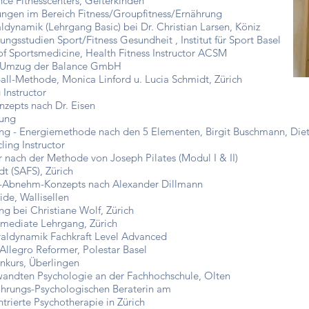
Fitnesscenters, Gelterkinden
ngen im Bereich Fitness/Groupfitness/Ernährung
ldynamik (Lehrgang Basic) bei Dr. Christian Larsen, Köniz
Ergänzungsstudien Sport/Fitness Gesundheit , Instit
portsmedicine, Health Fitness Instructor ACSM
mzug der Balance GmbH
-Methode, Monica Linford u. Lucia Schmidt, Zürich
nstructor
epts nach Dr. Eisen
ung
Energiemethode nach den 5 Elementen, Birgit Buschmann, Diet
g Instructor
ch der Methode von Joseph Pilates (Modul I & II)
AFS), Zürich
e-Abnehm-Konzepts nach Alexander Dillmann
, Wallisellen
bei Christiane Wolf, Zürich
ediate Lehrgang, Zürich
raldynamik Fachkraft Level Advanced
egro Reformer, Polestar Basel
urs, Überlingen
andten Psychologie an der Fachhochschule, Olten
ährungs-Psychologischen Beraterin am
rte Psychotherapie in Zürich