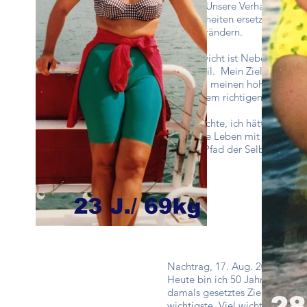
können. Unsere Verhaltensmust
Gewohnheiten ersetzen. Heute b
sie zu verändern.
Das Gewicht ist Nebensache ge
Lebensstil. Mein Ziel ist es,
Gewicht, meinen hohen Ansprüc
ich auf dem richtigen Weg bin 
Ich wünschte, ich hätte diesen
das halbe Leben mit diesem tä
auf den Pfad der Selbstfürsor
Nachtrag, 17. Aug. 2020
Heute bin ich 50 Jahre alt gew
damals gesetztes Ziel erreicht
wichtigste. Viel wichtiger ist