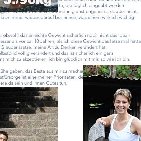
 Es sind viele kleine Schritte, die täglich eingeübt werden
en. Das tönt vielleicht wahnsinnig anstrengend; ist es aber nicht.
 sich immer wieder darauf besinnnen, was einem wirklich wichtig
t, obwohl das erreichte Gewicht sicherlich noch nicht das Ideal-
besser als vor ca. 10 Jahren, als ich diese Gewicht das letze mal hatte
 Glaubenssätze, meine Art zu Denken verändert hat.
lbstbild völlig verändert und das ist sicherlich ein ganz
t mich zu akzeptieren, ich bin glücklich mit mir, so wie ich bin.
Mühe geben, das Beste aus mir zu machen und vor alle auch das
stfürsorge ist eine meiner Prioritäten, denn nur wenn es mir
dere da sein und ihnen Gutes tun.