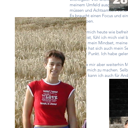
meinem Umfeld ausgelöst haben.
müssen und Achtsamkeit verlang
Es braucht einen Focus und ein
ist im Leben.
Ich fühle mich heute wie befrei
Gewicht ist, fühl ich mich viel 
Weil sich mein Mindset, meine
Natürlich hat sich auch mein Se
wichtiger Punkt. Ich habe gelern
Ich werde mir aber weiterhin 
Beste für mich zu machen. Selb
gut geht, kann ich auch für An