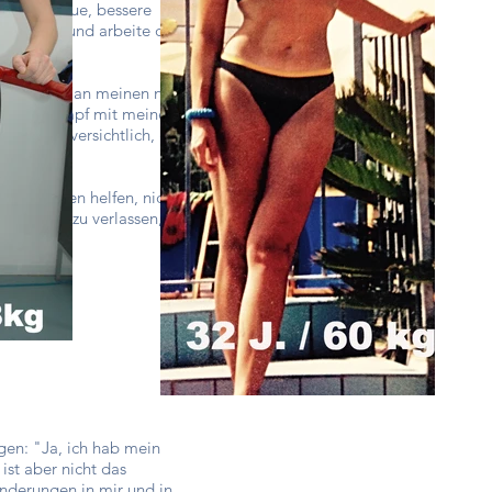
 durch neue, bessere
fzudecken und arbeite daran,
 Verhalten, an meinen neuen
 und den Kampf mit meinem
 sehr zuversichtlich, dass
hte anderen helfen, nicht
ampfpfad zu verlassen, um
gen: "Ja, ich hab mein
ist aber nicht das
änderungen in mir und in