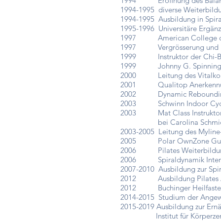
1994 Eröffnung des Balance 
1994-1995 diverse Weiterbildu
1994-1995 Ausbildung in Spira
1995-1996 Universitäre 
1997 American College of S
1997 Vergrösserung und U
1999 Instruktor der Chi-Ball
1999 Johnny G. Spinning I
2000 Leitung des Vitalkonz
2001 Qualitop Anerkenn
2002 Dynamic Rebounding - 
2003 Schwinn Indoor Cyclin
2003 Mat Class Instruktor na
bei Carolina Schmidt (S
2003-2005 Leitung des Mylin
2005 Polar OwnZone Guide
2006 Pilates Weiterbildung 
2006 Spiraldynamik Interm
2007-2010 Ausbildung zur Spi
2012 Ausbildung Pilates All
2012 Buchinger Heilfastenk
2014-2015 Studium der Angew
2015-2019 Ausbildung zur Ern
Institut für Körperzentrie