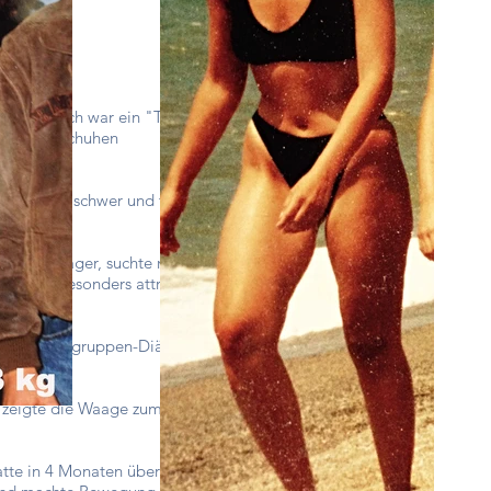
e sagen, ich war ein "Tom-
 den Rollschuhen
oss, 62 kg schwer und trug
efangen!
 ein Teenager, suchte nach
r auch besonders attraktiv
arb, , Blutgruppen-Diät,
 zeigte die Waage zum
atte in 4 Monaten über 30