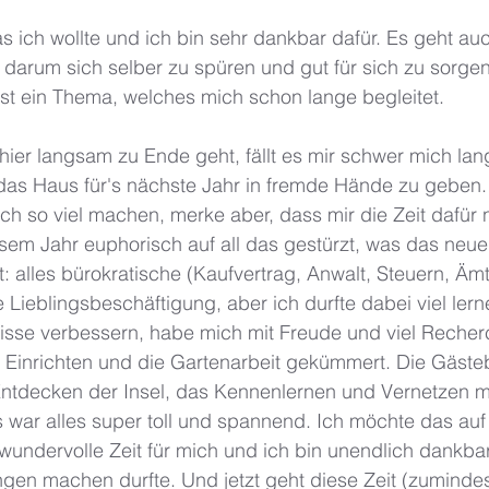
as ich wollte und ich bin sehr dankbar dafür. Es geht au
darum sich selber zu spüren und gut für sich zu sorgen
ist ein Thema, welches mich schon lange begleitet. 
 hier langsam zu Ende geht, fällt es mir schwer mich la
as Haus für's nächste Jahr in fremde Hände zu geben.
h so viel machen, merke aber, dass mir die Zeit dafür ni
sem Jahr euphorisch auf all das gestürzt, was das neue
t: alles bürokratische (Kaufvertrag, Anwalt, Steuern, Ämt
 Lieblingsbeschäftigung, aber ich durfte dabei viel lerne
sse verbessern, habe mich mit Freude und viel Recher
, Einrichten und die Gartenarbeit gekümmert. Die Gäste
s Entdecken der Insel, das Kennenlernen und Vernetzen m
 war alles super toll und spannend. Ich möchte das auf 
wundervolle Zeit für mich und ich bin unendlich dankbar
ungen machen durfte. Und jetzt geht diese Zeit (zumindest