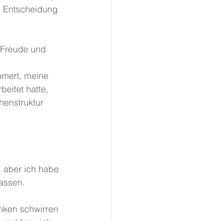
e Entscheidung 
r Freude und 
mmert, meine 
eitet hatte, 
enstruktur  
n, aber ich habe 
assen. 
nken schwirren 