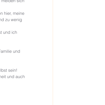
 melden sich 
 hier, meine 
nd zu wenig 
t und ich 
amilie und 
lbst sein!
heit und auch 