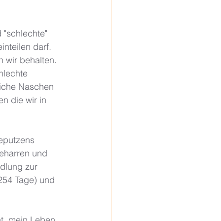
 "schlechte" 
nteilen darf. 
 wir behalten. 
hlechte 
iche Naschen 
 die wir in 
eputzens 
beharren und 
ndlung zur 
254 Tage) und 
ht, mein Leben 