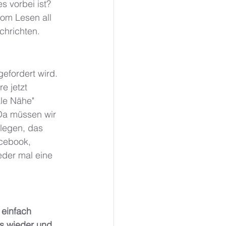
s vorbei ist? 
vom Lesen all 
chrichten.
gefordert wird. 
e jetzt 
ale Nähe" 
 Da müssen wir 
legen, das 
cebook, 
ieder mal eine 
einfach 
es wieder und 