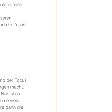
als in mich 
nseren 
d des "es ist 
und der Focus 
orgen macht. 
Nur ist es 
u so viele 
re dann die 