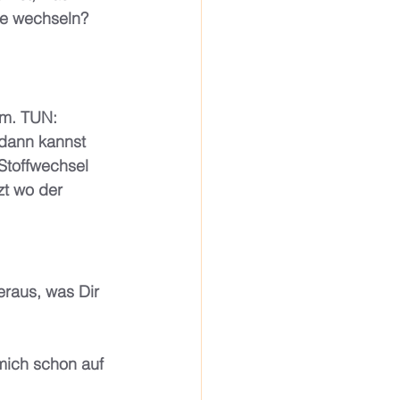
ve wechseln? 
em. TUN: 
dann kannst 
Stoffwechsel 
t wo der 
raus, was Dir 
mich schon auf 