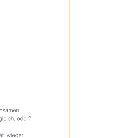
insamen 
gleich, oder? 
ät" wieder 