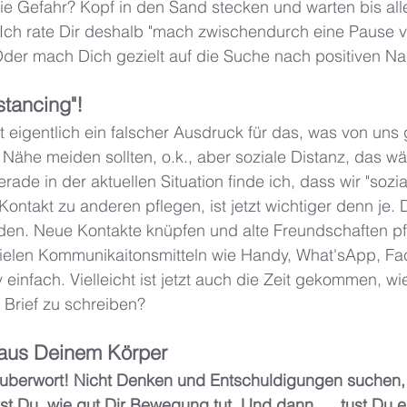
ie Gefahr? Kopf in den Sand stecken und warten bis alle
). Ich rate Dir deshalb "mach zwischendurch eine Pause 
der mach Dich gezielt auf die Suche nach positiven Na
stancing"!
st eigentlich ein falscher Ausdruck für das, was von uns 
 Nähe meiden sollten, o.k., aber soziale Distanz, das wär
rade in der aktuellen Situation finde ich, dass wir "sozi
Kontakt zu anderen pflegen, ist jetzt wichtiger denn je.
rden. Neue Kontakte knüpfen und alte Freundschaften pf
vielen Kommunikaitonsmitteln wie Handy, What'sApp, Fa
v einfach. Vielleicht ist jetzt auch die Zeit gekommen, w
 Brief zu schreiben?
 aus Deinem Körper
Zauberwort! Nicht Denken und Entschuldigungen suchen, 
t Du, wie gut Dir Bewegung tut. Und dann .... tust Du 