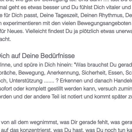
al geht es etwas besser und Du fühlst Dich vitaler und fi
für Dich passt, Deine Tageszeit, Deinen Rhythmus, Dein
 experimentieren mit den vielen Bewegungsangeboten 
für Neues. Vielleicht findest Du ja plötzlich etwas unerw
cht.  
Dich auf Deine Bedürfnisse 
nne, und spüre in Dich hinein: "Was brauchst Du gerade
räche, Bewegung, Anerkennung, Sicherheit, Essen, Sch
sch, Unterstützung ....... ? Erkennen und danach Hande
sofort oder komplett gestillt werden kann, versuch zumin
den und der andere Teil ist notiert und kommt später z
on all dem wegnimmst, was Dir gerade fehlt, was gerad
 auf das konzentrierst, was Du hast, was Du noch tun ka