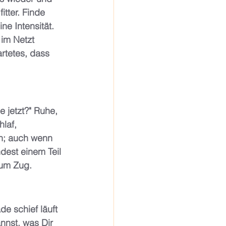
tter. Finde 
e Intensität. 
im Netzt 
artetes, dass 
 jetzt?" Ruhe, 
laf, 
ln; auch wenn 
dest einem Teil 
um Zug.  
e schief läuft 
nnst, was Dir 