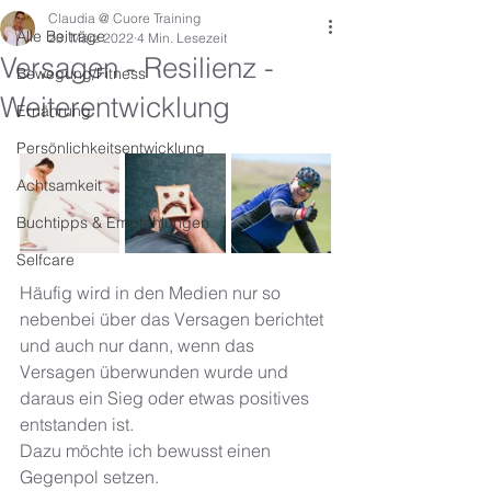
Claudia @ Cuore Training
Alle Beiträge
23. März 2022
4 Min. Lesezeit
Versagen - Resilienz -
Bewegung/Fitness
Weiterentwicklung
Ernährung
Persönlichkeitsentwicklung
Achtsamkeit
Buchtipps & Empfehlungen
Selfcare
Häufig wird in den Medien nur so 
nebenbei über das Versagen berichtet 
und auch nur dann, wenn das 
Versagen überwunden wurde und 
daraus ein Sieg oder etwas positives 
entstanden ist. 
Dazu möchte ich bewusst einen 
Gegenpol setzen. 