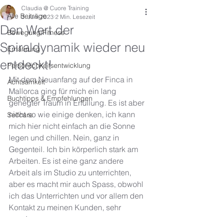
Claudia @ Cuore Training
Alle Beiträge
3. Juni 2023
2 Min. Lesezeit
Den Wert der
Bewegung/Fitness
Spiraldynamik wieder neu
Ernährung
entdeckt!
Persönlichkeitsentwicklung
Mit dem Neuanfang auf der Finca in 
Achtsamkeit
Mallorca ging für mich ein lang 
Buchtipps & Empfehlungen
gehegter Traum in Erfüllung. Es ist aber 
nicht so wie einige denken, ich kann 
Selfcare
mich hier nicht einfach an die Sonne 
legen und chillen. Nein, ganz in 
Gegenteil. Ich bin körperlich stark am 
Arbeiten. Es ist eine ganz andere 
Arbeit als im Studio zu unterrichten, 
aber es macht mir auch Spass, obwohl 
ich das Unterrichten und vor allem den 
Kontakt zu meinen Kunden, sehr 