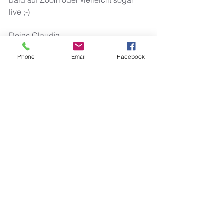
bald auf Zoom oder vielleicht sogar 
live ;-) 
Deine Claudia 
Phone
Email
Facebook
Alle ansehen
Aktuelle Beiträge