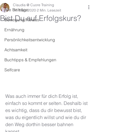
Claudia @ Cuore Training
Alle Beiträge
17. März 2020
2 Min. Lesezeit
Bist Du auf Erfolgskurs?
Bewegung/Fitness
Ernährung
Persönlichkeitsentwicklung
Achtsamkeit
Buchtipps & Empfehlungen
Selfcare
Was auch immer für dich Erfolg ist, 
einfach so kommt er selten. Deshalb ist 
es wichtig, dass du dir bewusst bist, 
was du eigentlich willst und wie du dir 
den Weg dorthin besser bahnen 
kannst. 