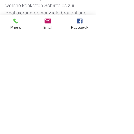
welche konkreten Schritte es zur 
Realisierung deiner Ziele braucht und 
wie du dein Training genau auf dein 
Ziel hin steuern kannst. 
Phone
Email
Facebook
Viel Spass bei deiner Zielformulierung! 
Für allfällige Fragen dazu kannst du 
mich gerne kontaktieren.
Deine Claudia
Selfcare
Training
Trainingssteuerung
Ziele
Trainingsintensität
Smart
Bewegung/Fitness