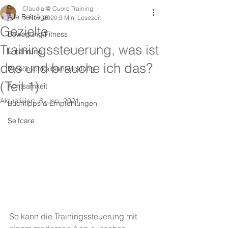
Claudia @ Cuore Training
Alle Beiträge
1. Nov. 2020
3 Min. Lesezeit
Gezielte
Bewegung/Fitness
Trainingssteuerung, was ist
Ernährung
das und brauche ich das?
Persönlichkeitsentwicklung
(Teil 1)
Achtsamkeit
Aktualisiert:
6. Jan. 2021
Buchtipps & Empfehlungen
Selfcare
So kann die Trainingssteuerung mit 