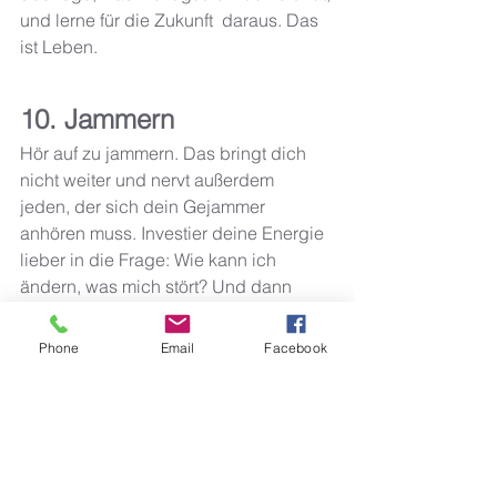
und lerne für die Zukunft  daraus. Das 
ist Leben.
10. Jammern 
Hör auf zu jammern. Das bringt dich 
nicht weiter und nervt außerdem  
jeden, der sich dein Gejammer 
anhören muss. Investier deine Energie  
lieber in die Frage: Wie kann ich 
ändern, was mich stört? Und dann 
packe  es an. Entweder akzeptierst du 
die Situation so wie sie ist oder du 
Phone
Email
Facebook
änderst etwas daran. Bleibe nicht 
immer in der selben "Jammer-Schlaufe" 
stecken. 
Viel Spass beim nachspüren und 