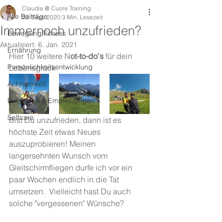
Claudia @ Cuore Training
Alle Beiträge
23. Sept. 2020
3 Min. Lesezeit
Immernoch unzufrieden?
Bewegung/Fitness
Aktualisiert:
6. Jan. 2021
Ernährung
Hier 10 weitere N
ot-to-do's
 für dein 
Persönlichkeitsentwicklung
Lebensglück 
Achtsamkeit
Buchtipps & Empfehlungen
Selfcare
Bist Du unzufrieden, dann ist es 
höchste Zeit etwas Neues 
auszuprobieren! Meinen 
langersehnten Wunsch vom 
Gleitschirmfliegen durfe ich vor ein 
paar Wochen endlich in die Tat 
umsetzen.  Vielleicht hast Du auch 
solche "vergessenen" Wünsche? 