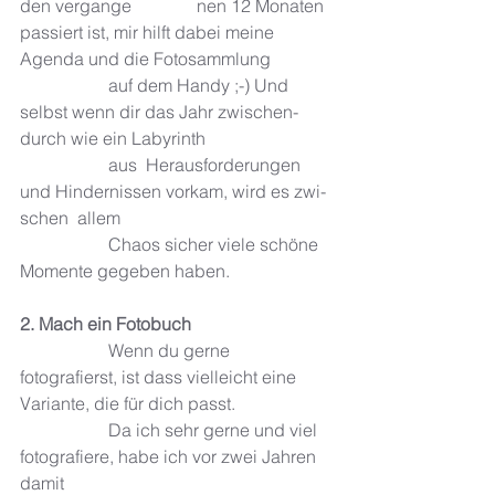
den ver­gan­ge­		nen 12 Mona­ten 
pas­siert ist, mir hilft dabei meine 
Agenda und die Fotosammlung 
		auf dem Handy ;-) Und 
selbst wenn dir das Jahr zwi­schen­
durch wie ein Laby­rinth 
		aus  Her­aus­for­de­run­gen 
und Hin­der­nis­sen vorkam, wird es zwi­
schen  allem 
		Chaos sicher viele schöne 
Momente gege­ben haben. 
2. Mach ein Fotobuch
		Wenn du gerne 
fotografierst, ist dass vielleicht eine 
Variante, die für dich passt. 
		Da ich sehr gerne und viel 
fotografiere, habe ich vor zwei Jahren 
damit 	