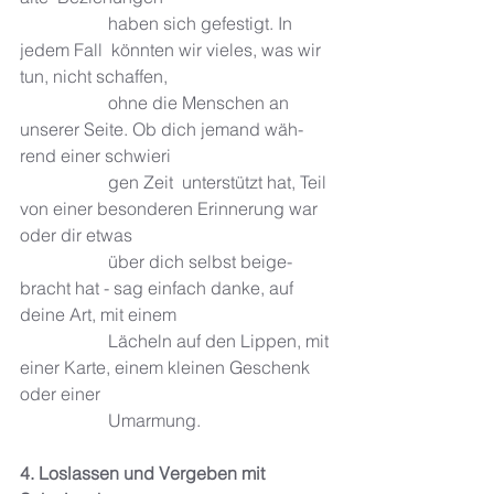
		haben sich gefes­tigt. In 
jedem Fall  könn­ten wir vieles, was wir 
tun, nicht schaf­fen, 
		ohne die Men­schen an  
unse­rer Seite. Ob dich jemand wäh­
rend einer schwie­ri­
		gen Zeit  unter­stützt hat, Teil 
von einer beson­de­ren Erin­ne­rung war 
oder dir etwas 
		über dich selbst bei­ge­
bracht hat - sag einfach danke, auf 
deine Art, mit einem 
		Lächeln auf den Lippen, mit 
einer Karte, einem kleinen Geschenk 
oder einer 
		Umarmung.
4. Loslassen und Vergeben mit 