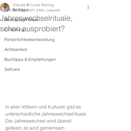
Claudia @ Cuore Training
Alle Beiträge
30. Dez. 2021
3 Min. Lesezeit
Jahreswechselrituale,
Bewegung/Fitness
schon ausprobiert?
Ernährung
Persönlichkeitsentwicklung
Achtsamkeit
Buchtipps & Empfehlungen
Selfcare
In allen Völkern und Kulturen gibt es 
unterschiedliche Jahreswechselrituale. 
Der Jahreswechsel wird überall 
gefeiert, es wird gemeinsam 