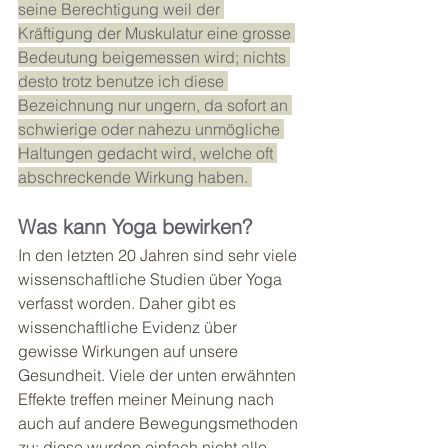
seine Berechtigung weil der 
Kräftigung der Muskulatur eine grosse 
Bedeutung beigemessen wird; nichts 
desto trotz benutze ich diese 
Bezeichnung nur ungern, da sofort an 
schwierige oder nahezu unmögliche 
Haltungen gedacht wird, welche oft 
abschreckende Wirkung haben. 
Was kann Yoga bewirken?
In den letzten 20 Jahren sind sehr viele 
wissenschaftliche Studien über Yoga 
verfasst worden. Daher gibt es 
wissenchaftliche Evidenz über 
gewisse Wirkungen auf unsere 
Gesundheit. Viele der unten erwähnten 
Effekte treffen meiner Meinung nach 
auch auf andere Bewegungsmethoden 
zu; diese wurden einfach nicht alle 