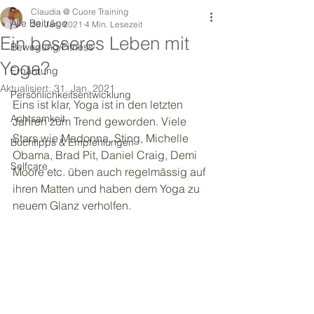
Claudia @ Cuore Training
Alle Beiträge
28. Jan. 2021
4 Min. Lesezeit
Ein besseres Leben mit
Bewegung/Fitness
Yoga?
Ernährung
Aktualisiert:
31. Jan. 2021
Persönlichkeitsentwicklung
Eins ist klar, Yoga ist in den letzten 
Achtsamkeit
Jahren zum Trend geworden. Viele 
Stars wie Madonna, Sting, Michelle 
Buchtipps & Empfehlungen
Obama, Brad Pit, Daniel Craig, Demi 
Selfcare
Moore etc. üben auch regelmässig auf 
ihren Matten und haben dem Yoga zu 
neuem Glanz verholfen. 