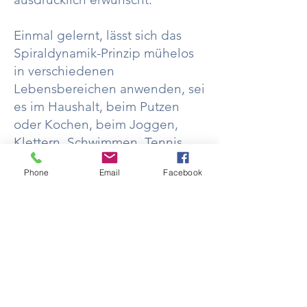
Einmal gelernt, lässt sich das
Spiraldynamik-Prinzip mühelos
in verschiedenen
Lebensbereichen anwenden, sei
es im Haushalt, beim Putzen
oder Kochen, beim Joggen,
Klettern, Schwimmen, Tennis
oder Golfen, beim Spazieren
Phone
Email
Facebook
oder Essen etc.
Die Anatomie (Hardware) und
Neurologie (Software) bleiben
dabei konstant.
Das Spiralprinzip fördert die
Kraft in deinen Armen, optimiert
die Bewegungsökonomie deiner