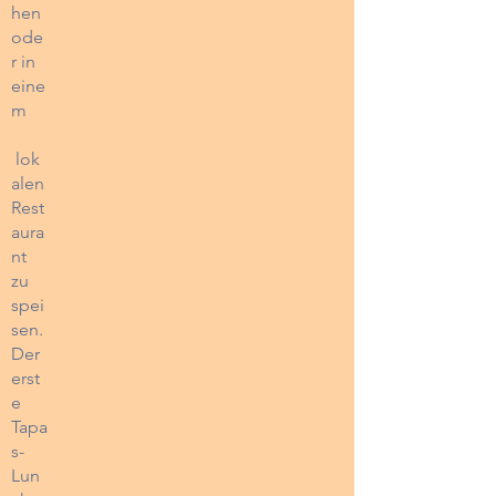
hen
ode
r in
eine
m
lok
alen
Rest
aura
nt
zu
spei
sen.
Der
erst
e
Tapa
s-
Lun