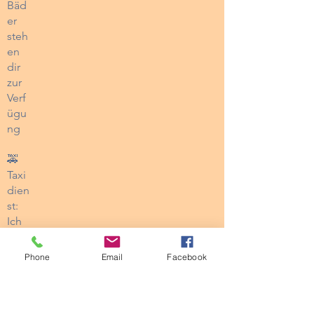
Bäd
er
steh
en
dir
zur
Verf
ügu
ng
🚕
Taxi
dien
st:
Ich
steh
e
Phone
Email
Facebook
gern
e für
Fahr
ten