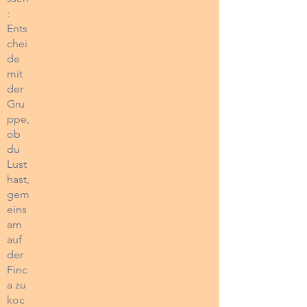
:
Ents
chei
de
mit
der
Gru
ppe,
ob
du
Lust
hast,
gem
eins
am
auf
der
Finc
a zu
koc