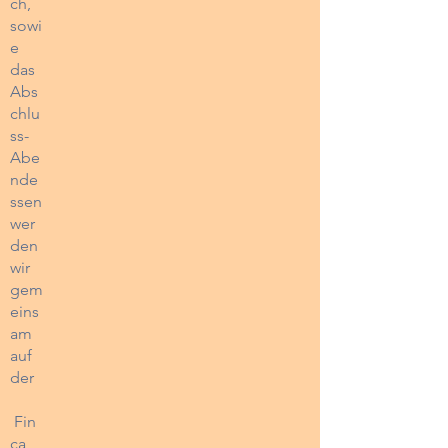
ch,
sowi
e
das
Abs
chlu
ss-
Abe
nde
ssen
wer
den
wir
gem
eins
am
auf
der
Fin
ca