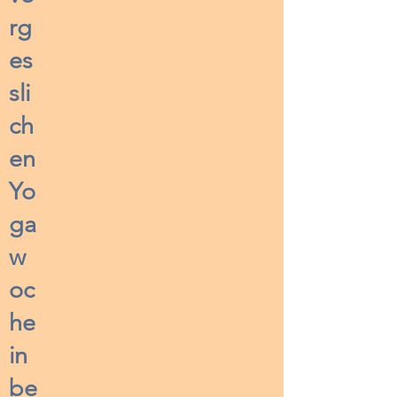
rg
es
sli
ch
en
Yo
ga
w
oc
he
in
be