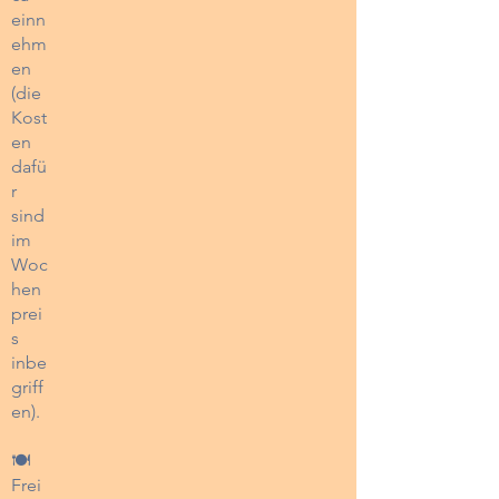
einn
ehm
en
(die
Kost
en
dafü
r
sind
im
Woc
hen
prei
s
inbe
griff
en).
🍽️
Frei