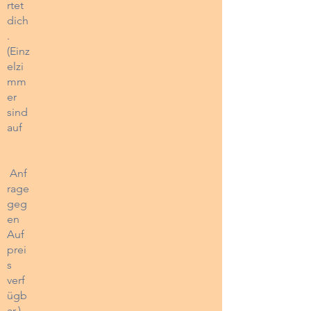
rtet
dich
.
(Einz
elzi
mm
er
sind
auf
Anf
rage
geg
en
Auf
prei
s
verf
ügb
ar.)