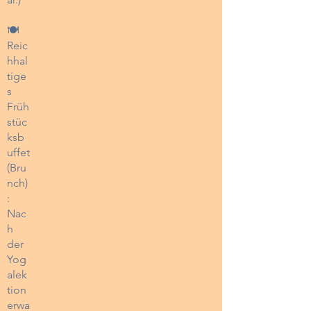
🍽️
Reic
hhal
tige
s
Früh
stüc
ksb
uffet
(Bru
nch)
:
Nac
h
der
Yog
alek
tion
erwa