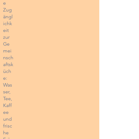
e
Zug
ängl
ichk
eit
zur
Ge
mei
nsch
aftsk
üch
e:
Was
ser,
Tee,
Kaff
ee
und
frisc
he