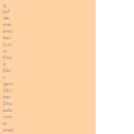
g
auf
der
mal
erisc
hen
Cuo
re
Finc
a:
Dei
n
gem
ütlic
hes
Dop
pelz
imm
er
erwa