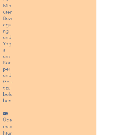
Min
uten
Bew
egu
ng
und
Yog
a,
um
Kör
per
und
Geis
t zu
bele
ben.
🏡
Übe
rnac
htun