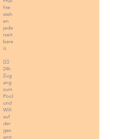
Früc
hte
steh
en
jede
rzeit
bere
it.
🏊‍♀️
24h
Zug
ang
zum
Pool
und
Wifi
auf
der
ges
amt