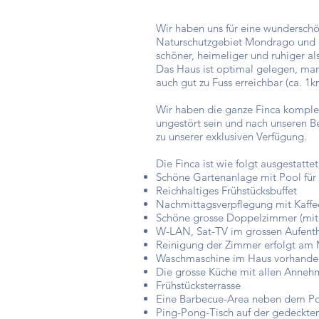
Wir haben uns für eine wundersch
Naturschutzgebiet Mondrago und ca
schöner, heimeliger und ruhiger a
Das Haus ist optimal gelegen, man
auch gut zu Fuss erreichbar (ca. 1k
Wir haben die ganze Finca komplett
ungestört sein und nach unseren Be
zu unserer exklusiven Verfügung.
Die Finca ist wie folgt ausgestattet
Schöne Gartenanlage mit Pool fü
Reichhaltiges Frühstücksbuffet
Nachmittagsverpflegung mit Kaffee
Schöne grosse Doppelzimmer (mit 
W-LAN, Sat-TV im grossen Aufent
Reinigung der Zimmer erfolgt am 
Waschmaschine im Haus vorhanden
Die grosse Küche mit allen Annehml
Frühstücksterrasse
Eine Barbecue-Area neben dem Poo
Ping-Pong-Tisch auf der gedeckte