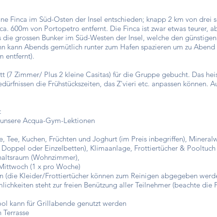
öne Finca im Süd-Osten der Insel entschieden; knapp 2 km von drei
. 600m von Portopetro entfernt. Die Finca ist zwar etwas teurer, a
ls die grossen Bunker im Süd-Westen der Insel, welche den günstige
n kann Abends gemütlich runter zum Hafen spazieren um zu Abend z
m entfernt).
 (7 Zimmer/ Plus 2 kleine Casitas) für die Gruppe gebucht. Das heis
dürfnissen die Frühstückszeiten, das Z'vieri etc. anpassen können. Au
:
r unsere Acqua-Gym-Lektionen
, Tee, Kuchen, Früchten und Joghurt (im Preis inbegriffen), Mineral
Doppel oder Einzelbetten), Klimaanlage, Frottiertücher & Pooltuc
haltsraum (Wohnzimmer),
Mittwoch (1 x pro Woche)
 (die Kleider/Frottiertücher können zum Reinigen abgegeben werd
ichkeiten steht zur freien Benützung aller Teilnehmer (beachte die 
l kann für Grillabende genutzt werden
n Terrasse