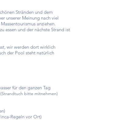
 schönen Stränden und dem
ber unserer Meinung nach viel
n Massentourismus anziehen.
u essen und der nächste Strand ist
st, wir werden dort wirklich
ch der Pool steht natürlich
wasser für den ganzen Tag
h
(Strandtuch bitte mitnehmen)
en)
Finca-Regeln vor Ort)