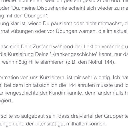
n heute nicht knien, weil ich gestern gestürzt bin und mi
oder "Du, meine Discushernie scheint sich wieder zu mel
ig mit den Übungen". 
tung klar ist, wieso Du pausierst oder nicht mitmachst, 
ternativübungen oder vor Übungen warnen, die im aktuel
dass sich Dein Zustand während der Lektion verändert 
die Kursleitung Deine "Krankengeschichte" kennt, nur d
 wenn nötig Hilfe alarmieren (z.B. den Notruf 144). 
ormation von uns Kursleitern, ist mir sehr wichtig. Ich hat
, bei dem ich tatsächlich die 144 anrufen musste und i
rankengeschichte der Kundin kannte, denn andernfalls hä
giert. 
sollte so aufgebaut sein, dass dreiviertel der Gruppent
gen und der Intensität gut mithalten können. 