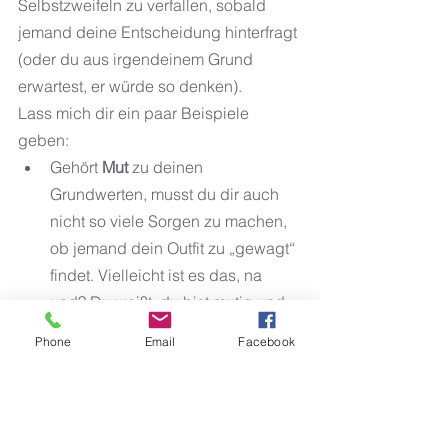
Selbstzweifeln zu verfallen, sobald 
jemand deine Entscheidung hinterfragt 
(oder du aus irgendeinem Grund 
erwartest, er würde so denken).
Lass mich dir ein paar Beispiele 
geben:
Gehört 
Mut
 zu deinen 
Grundwerten, musst du dir auch 
nicht so viele Sorgen zu machen, 
ob jemand dein Outfit zu „gewagt“ 
findet. Vielleicht ist es das, na 
und? Du weißt, du bist mutig und 
dass es dir wichtig ist, mutig durch
Phone
Email
Facebook
´s Leben zu gehen.
Weißt du, dass dir 
Freiheit
besonders wichtig ist, kannst du 
die fragenden Blicke oder 