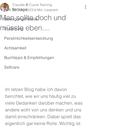
Claudia @ Cuore Training
Alle Beiträge
30. Juni 2023
6 Min. Lesezeit
Man sollte doch und
Bewegung/Fitness
müsste eben....
Ernährung
Persönlichkeitsentwicklung
Achtsamkeit
Buchtipps & Empfehlungen
Selfcare
Im letzen Blog habe ich davon 
berichtet, wie wir uns häufig viel zu 
viele Gedanken darüber machen, was 
andere wohl von uns denken und uns 
damit einschränken. Dabei spielt das 
eigentlich gar keine Rolle. Wichtig ist 