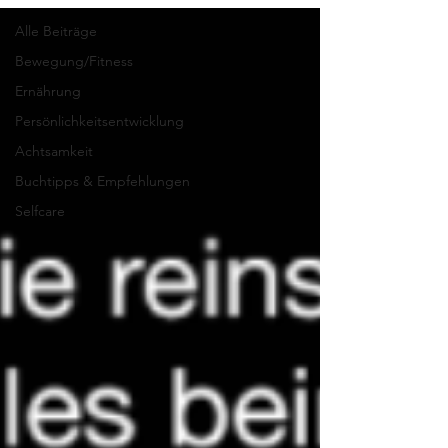
Alle Beiträge
Bewegung/Fitness
Ernährung
Persönlichkeitsentwicklung
Achtsamkeit
Buchtipps & Empfehlungen
Selfcare