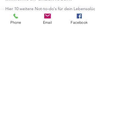
Claudia @ Cuore Training
23. Sept. 2020
3 Min. Lesezeit
Immernoch unzufrieden?
Phone
Email
Facebook
Hier 10 weitere Not-to-do's für dein Lebensglück
Bist Du unzufrieden, dann ist es höchste Zeit
etwas Neues auszuprobieren! Meinen...
Claudia @ Cuore Training
15. Sept. 2020
3 Min. Lesezeit
Unzufrieden? Diese 10 Fehler
solltest Du vermeiden
Unzufriedenheit hat viel mit Gesundheit zu tun.
Laut Studien der University of California spielt es